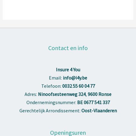
Contact en info
Insure 4 You
Email:
info@i4y.be
Telefoon:
0032 55 60 04 77
Adres:
Ninoofsesteenweg 324
,
9600 Ronse
Ondernemingsnummer:
BE 0677 541 337
Gerechtelijk Arrondissement:
Oost-Vlaanderen
Openingsuren