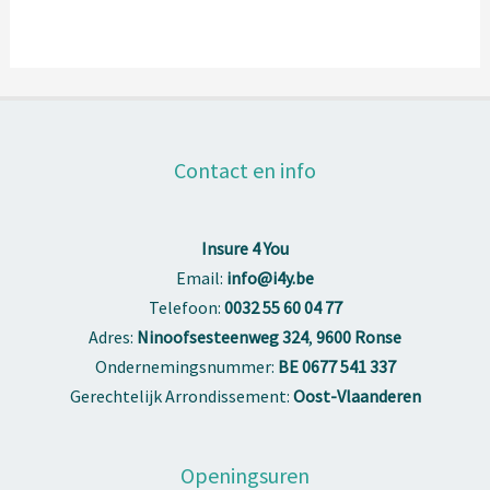
Contact en info
Insure 4 You
Email:
info@i4y.be
Telefoon:
0032 55 60 04 77
Adres:
Ninoofsesteenweg 324
,
9600 Ronse
Ondernemingsnummer:
BE 0677 541 337
Gerechtelijk Arrondissement:
Oost-Vlaanderen
Openingsuren