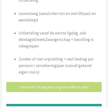
uitbetaling
Levenslang (aansluiten tot en met 69 jaar) en
wereldwijd
Uitbetaling vanaf de eerste ligdag, ook
ééndagskliniekZwangerschap + bevalling is
inbegrepen
Zonder of met vrijstelling = vast bedrag per
persoon / verzekeringsjaar (vooraf gekend
eigen risico)
Interesse? Vraag hier je gratis offerte aan!