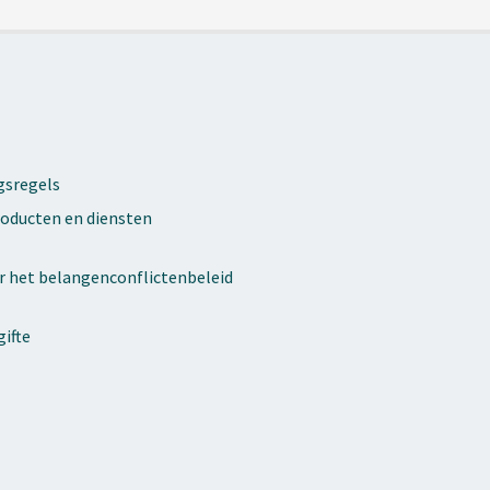
gsregels
oducten en diensten
r het belangenconflictenbeleid
ifte