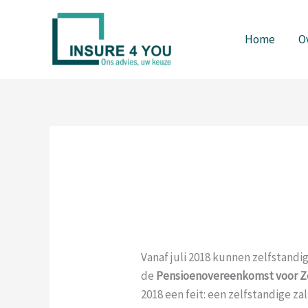
Spring
naar
Home
O
de
inhoud
Vanaf juli 2018 kunnen zelfstand
de
Pensioenovereenkomst voor Z
2018 een feit: een zelfstandige za