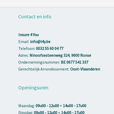
Contact en info
Insure 4 You
Email:
info@i4y.be
Telefoon:
0032 55 60 04 77
Adres:
Ninoofsesteenweg 324
,
9600 Ronse
Ondernemingsnummer:
BE 0677 541 337
Gerechtelijk Arrondissement:
Oost-Vlaanderen
Openingsuren
Maandag:
09u00 - 12u00
+
14u00 - 17u00
Dinsdag:
09u00 - 12u00
+
14u00 - 17u00