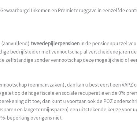
n Gewaarborgd Inkomen en Premieteruggave in eenzelfde con
e (aanvullend)
tweedepijlerpensioen
in de pensioenpuzzel voo
ndige bedrijfsleider met vennootschap al verscheidene jaren d
 de zelfstandige zonder vennootschap deze mogelijkheid of een 
ennootschap (eenmanszaken), dan kan u best eerst een VAPZ ond
 gelet op de hoge fiscale en sociale recuperatie en de 0% pre
berekening dit toe, dan kunt u voortaan ook de POZ onderschri
nsparen en langetermijnsparen) een uitstekende keuze voor 
0%-beperking overigens niet.