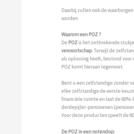
Daarbij zullen ook de waarborge
worden.
Waarom een POZ ?
De
POZ
is het ontbrekende stukj
vennootschap.
Terwijl de zelfsta
als oplossing heeft, bestond voor
POZ komt hieraan tegemoet.
Bent u een zelfstandige zonder v
elke zelfstandige de eerste keuze
financiële ruimte en laat de 80%-
derdepijler-pensioenen (pensioe
Voor deze producten speelt de 8
De POZ in een notendop: