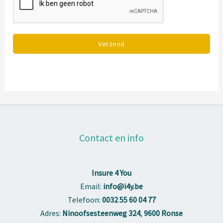
Verzend
Contact en info
Insure 4 You
Email:
info@i4y.be
Telefoon:
0032 55 60 04 77
Adres:
Ninoofsesteenweg 324
,
9600 Ronse