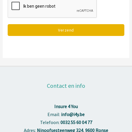
Verzend
Contact en info
Insure 4 You
Email:
info@i4y.be
Telefoon:
0032 55 60 04 77
Adres:
Ninoofsesteenweg 324
,
9600 Ronse