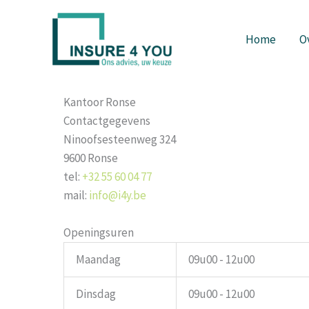
Spring
naar
Home
O
de
inhoud
Kantoor Ronse
Contactgegevens
Ninoofsesteenweg 324
9600 Ronse
tel:
+32 55 60 04 77
mail:
info@i4y.be
Openingsuren
Maandag
09u00 - 12u00
Dinsdag
09u00 - 12u00