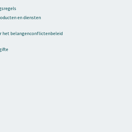
gsregels
oducten en diensten
r het belangenconflictenbeleid
ifte