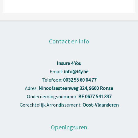
Contact en info
Insure 4 You
Email:
info@i4y.be
Telefoon:
0032 55 60 04 77
Adres:
Ninoofsesteenweg 324
,
9600 Ronse
Ondernemingsnummer:
BE 0677 541 337
Gerechtelijk Arrondissement:
Oost-Vlaanderen
Openingsuren