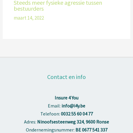
Steeds meer fysieke agressie tussen
bestuurders
maart 14, 2022
Contact en info
Insure 4 You
Email:
info@i4y.be
Telefoon:
0032 55 60 04 77
Adres:
Ninoofsesteenweg 324
,
9600 Ronse
Ondernemingsnummer:
BE 0677 541 337