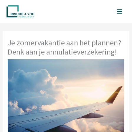
Spring
naar
de
inhoud
Je zomervakantie aan het plannen?
Denk aan je annulatieverzekering!