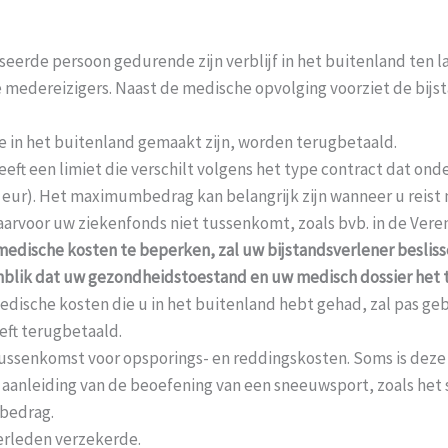
iseerde persoon gedurende zijn verblijf in het buitenland ten 
 medereizigers. Naast de medische opvolging voorziet de bij
e in het buitenland gemaakt zijn, worden terugbetaald.
eft een limiet die verschilt volgens het type contract dat onde
000 eur). Het maximumbedrag kan belangrijk zijn wanneer u reis
aarvoor uw ziekenfonds niet tussenkomt, zoals bvb. in de Vere
edische kosten te beperken, zal uw bijstandsverlener besliss
enblik dat uw gezondheidstoestand en uw medisch dossier het 
edische kosten die u in het buitenland hebt gehad, zal pas ge
eft terugbetaald.
tussenkomst voor opsporings- en reddingskosten. Soms is deze
r aanleiding van de beoefening van een sneeuwsport, zoals het 
bedrag.
verleden verzekerde.