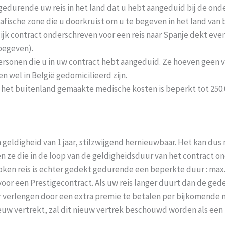
 gedurende uw reis in het land dat u hebt aangeduid bij de onde
afische zone die u doorkruist om u te begeven in het land va
ijk contract onderschreven voor een reis naar Spanje dekt eve
begeven).
ersonen die u in uw contract hebt aangeduid. Ze hoeven geen
n wel in België gedomicilieerd zijn.
 het buitenland gemaakte medische kosten is beperkt tot 250.
n geldigheid van 1 jaar, stilzwijgend hernieuwbaar. Het kan du
n ze die in de loop van de geldigheidsduur van het contract 
ken reis is echter gedekt gedurende een beperkte duur : max.
oor een Prestigecontract. Als uw reis langer duurt dan de ged
 verlengen door een extra premie te betalen per bijkomende m
euw vertrekt, zal dit nieuw vertrek beschouwd worden als een 