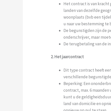
Het contract is van kracht
landen van dezelfde geogr
woonplaats (bvb een tijdel
u naar uw bestemming te 
De begunstigden zijn de p
onderschrijver, maar moete
De terugbetaling van de in
2. Het jaarcontract
Dit type contract heeft ee
verschillende begunstigde
Beperking: Een ononderbro
contract, max. 6 maanden v
kunt u de geldigheidsduur
land van domicilie en opni
opnieuw op nul te staan.