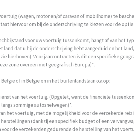
 voertuig (wagen, motor en/of caravan of mobilhome) te besc
staat hiervoor om bij de onderschrijving te kiezen voor de opti
echbijstand voor uw voertuig tussenkomt, hangt af van het typ
 het land dat u bij de onderschrijving hebt aangeduid en het la
e hierboven). Voor jaarcontracten is dit een specifieke geogra
deze zone overeen met geografisch Europa)*.
België of in België en in het buitenlandslaan o.a.op:
enst van het voertuig. (Opgelet, want de financiële tussenko
ch langs sommige autosnelwegen)*.
 van het voertuig, met de mogelijkheid voor de verzekerde reiz
erstellingen (dankzij een specifiek budget of een vervangwage
voor de verzekerden gedurende de herstelling van het voertui