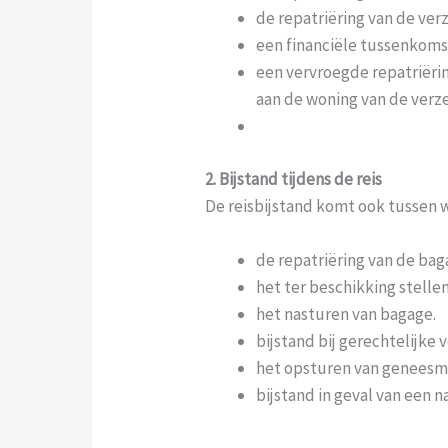
de repatriëring van de ver
een financiële tussenkomst
een vervroegde repatriëri
aan de woning van de verz
2. Bijstand tijdens de reis
De reisbijstand komt ook tussen 
de repatriëring van de ba
het ter beschikking stellen
het nasturen van bagage.
bijstand bij gerechtelijke 
het opsturen van geneesmid
bijstand in geval van een 