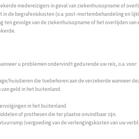
zekerde medereizigers in geval van ziekenhuisopname of overli
 in de begrafeniskosten (o.a. post-mortembehandeling en lijkk
ng ten gevolge van de ziekenhuisopname of het overlijden van 
ekerde.
wanneer u problemen ondervindt gedurende uw reis, o.a. voor:
gage/huisdieren die toebehoren aan de verzekerde wanneer de
 van geld in het buitenland.
vervolgingen in het buitenland.
delen of prothesen die ter plaatse onvindbaar zijn.
natuurramp (vergoeding van de verlengingskosten van uw verbli