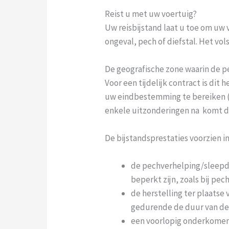
Reist u met uw voertuig?
Uw reisbijstand laat u toe om uw
ongeval, pech of diefstal. Het vol
De geografische zone waarin de p
Voor een tijdelijk contract is dit
uw eindbestemming te bereiken (zi
enkele uitzonderingen na  komt 
De bijstandsprestaties voorzien in 
de pechverhelping/sleepdi
beperkt zijn, zoals bij pe
de herstelling ter plaatse
gedurende de duur van de h
een voorlopig onderkomen 